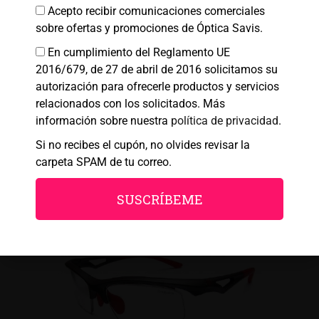
Acepto recibir comunicaciones comerciales
sobre ofertas y promociones de Óptica Savis.
Denegar
En cumplimiento del Reglamento UE
Ciclismo, Gafas Deportivas
Ver preferencias
2016/679, de 27 de abril de 2016 solicitamos su
AIRLINE I – Graduable Ciclismo
autorización para ofrecerle productos y servicios
Política de cookies
Política de Privacidad
Aviso legal
€
85,00
relacionados con los solicitados. Más
€
108,00
información sobre nuestra
política de privacidad
.
Si no recibes el cupón, no olvides revisar la
carpeta SPAM de tu correo.
SUSCRÍBEME