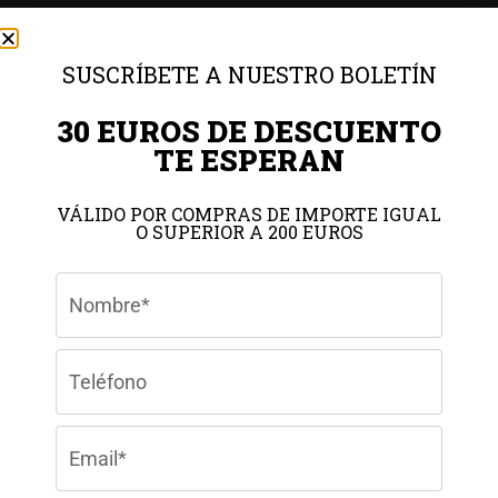
€
129,00
€
165,00
SUSCRÍBETE A NUESTRO BOLETÍN
30 EUROS DE DESCUENTO
TE ESPERAN
VÁLIDO POR COMPRAS DE IMPORTE IGUAL
O SUPERIOR A 200 EUROS
Gestionar el consentimiento de
las cookies
Para ofrecer las mejores experiencias, utilizamos tecnologías como las
cookies para almacenar y/o acceder a la información del dispositivo. El
consentimiento de estas tecnologías nos permitirá procesar datos como el
comportamiento de navegación o las identificaciones únicas en este sitio.
No consentir o retirar el consentimiento, puede afectar negativamente a
ciertas características y funciones.
Aceptar