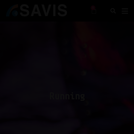
0
Running