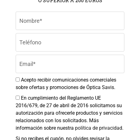
O SUPERIOR A 200 EUROS
Gestionar el consentimiento de
las cookies
Para ofrecer las mejores experiencias, utilizamos tecnologías como las
cookies para almacenar y/o acceder a la información del dispositivo. El
consentimiento de estas tecnologías nos permitirá procesar datos como el
comportamiento de navegación o las identificaciones únicas en este sitio.
No consentir o retirar el consentimiento, puede afectar negativamente a
ciertas características y funciones.
Aceptar
Acepto recibir comunicaciones comerciales
sobre ofertas y promociones de Óptica Savis.
Denegar
En cumplimiento del Reglamento UE
Ver preferencias
2016/679, de 27 de abril de 2016 solicitamos su
autorización para ofrecerle productos y servicios
Política de cookies
Política de Privacidad
Aviso legal
relacionados con los solicitados. Más
información sobre nuestra
política de privacidad
.
Si no recibes el cupón, no olvides revisar la