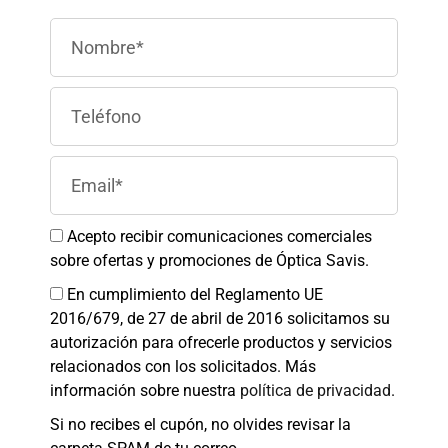
Gestionar el consentimiento de
las cookies
Para ofrecer las mejores experiencias, utilizamos tecnologías como las
cookies para almacenar y/o acceder a la información del dispositivo. El
consentimiento de estas tecnologías nos permitirá procesar datos como el
comportamiento de navegación o las identificaciones únicas en este sitio.
No consentir o retirar el consentimiento, puede afectar negativamente a
ciertas características y funciones.
Aceptar
Acepto recibir comunicaciones comerciales
sobre ofertas y promociones de Óptica Savis.
Denegar
En cumplimiento del Reglamento UE
2016/679, de 27 de abril de 2016 solicitamos su
Ver preferencias
autorización para ofrecerle productos y servicios
Política de cookies
Política de Privacidad
Aviso legal
relacionados con los solicitados. Más
información sobre nuestra
política de privacidad
.
Si no recibes el cupón, no olvides revisar la