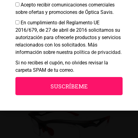
Acepto recibir comunicaciones comerciales
sobre ofertas y promociones de Óptica Savis.
Denegar
En cumplimiento del Reglamento UE
Ciclismo, Gafas Deportivas
Ver preferencias
2016/679, de 27 de abril de 2016 solicitamos su
AIRLINE I – Graduable Ciclismo
autorización para ofrecerle productos y servicios
Política de cookies
Política de Privacidad
Aviso legal
€
85,00
relacionados con los solicitados. Más
€
108,00
información sobre nuestra
política de privacidad
.
Si no recibes el cupón, no olvides revisar la
carpeta SPAM de tu correo.
SUSCRÍBEME