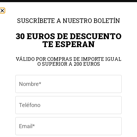
€
129,00
€
165,00
SUSCRÍBETE A NUESTRO BOLETÍN
30 EUROS DE DESCUENTO
TE ESPERAN
VÁLIDO POR COMPRAS DE IMPORTE IGUAL
O SUPERIOR A 200 EUROS
Gestionar el consentimiento de
las cookies
Para ofrecer las mejores experiencias, utilizamos tecnologías como las
cookies para almacenar y/o acceder a la información del dispositivo. El
consentimiento de estas tecnologías nos permitirá procesar datos como el
comportamiento de navegación o las identificaciones únicas en este sitio.
No consentir o retirar el consentimiento, puede afectar negativamente a
ciertas características y funciones.
Aceptar