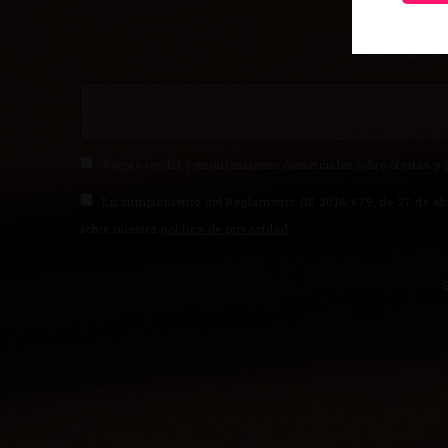
15 E
VÁLIDO P
Acepto recibir comunicaciones comerciales sobre ofertas y 
En cumplimiento del Reglamento UE 2016/679, de 27 de abril
sobre nuestra
política de privacidad
.
S