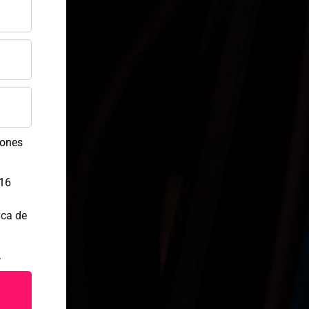
s
iones
016
ica de
.