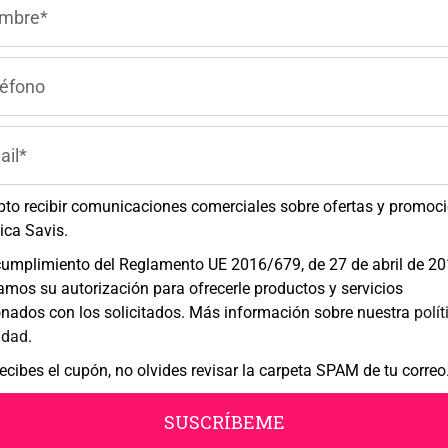
Gestionar el consentimiento de las cookies
XXXXX
a ofrecer las mejores experiencias, utilizamos tecnologías como las cookies para
acenar y/o acceder a la información del dispositivo. El consentimiento de estas
nologías nos permitirá procesar datos como el comportamiento de navegación o la
ntificaciones únicas en este sitio. No consentir o retirar el consentimiento, puede
ctar negativamente a ciertas características y funciones.
ención al Cliente
pto recibir comunicaciones comerciales sobre ofertas y promoc
Aceptar
Denegar
Ver preferencias
ica Savis.
6 193 55 77
cumplimiento del Reglamento UE 2016/679, de 27 de abril de 2
Política de cookies
Política de Privacidad
Aviso legal
tamos su autorización para ofrecerle productos y servicios
onados con los solicitados. Más información sobre nuestra
polít
idad
.
recibes el cupón, no olvides revisar la carpeta SPAM de tu correo
SUSCRÍBETE A NUESTRO BOLETÍN
SUSCRÍBEME