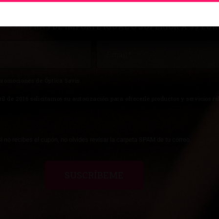
UROS DE DESCUENTO TE ESPERA
OR COMPRAS DE IMPORTE IGUAL O SUPERIOR A 99 EUR
promociones de Óptica Savis.
 de 2016 solicitamos su autorización para ofrecerle productos y servicios re
i no recibes el cupón, no olvides revisar la carpeta SPAM de tu correo.
SUSCRÍBEME