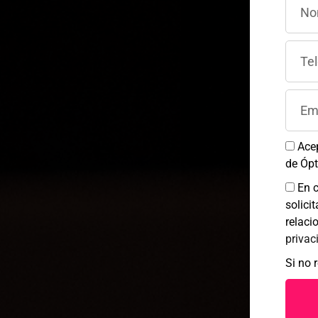
Par
alm
tec
ide
afe
At
Ace
de Ópt
9
En 
solici
relaci
privac
Si no 