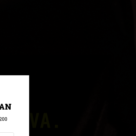
RAN
RTIVA.
200