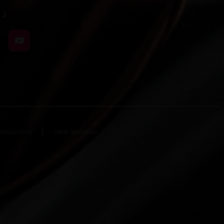
OS
devoluciones
Canal denuncias