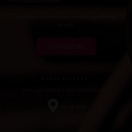
nuestra
política de privacidad
.
Si no recibes el cupón, no olvides revisar la carpeta SPAM de
tu correo.
SUSCRÍBEME
DONDE ESTAMOS:
Calle Luís Buñuel 3 acc. 46015 Valencia
VER EN MAPA