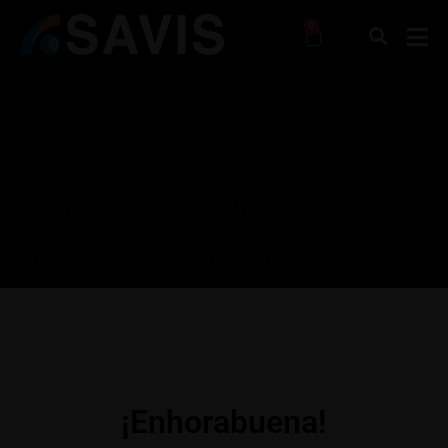
0
Promo 30 Óptica
Savis – Gracias
¡Enhorabuena!