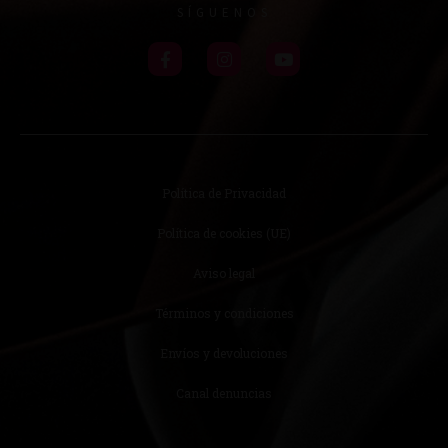
SÍGUENOS
Política de Privacidad
Política de cookies (UE)
Aviso legal
Términos y condiciones
Envíos y devoluciones
Canal denuncias