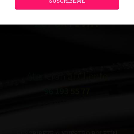
SUSCRÍBEME
SOMOS TU ÓPTICA
DEPORTIVA.
Atención al Cliente
96 193 55 77
SUSCRÍBETE A NUESTRO BOLETÍN