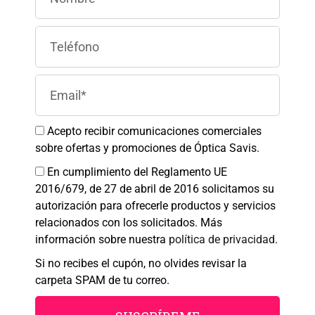
Para ofrecer las mejores experiencias, utilizamos tecnologías como las
cookies para almacenar y/o acceder a la información del dispositivo. El
consentimiento de estas tecnologías nos permitirá procesar datos como el
comportamiento de navegación o las identificaciones únicas en este sitio.
No consentir o retirar el consentimiento, puede afectar negativamente a
ciertas características y funciones.
Aceptar
Acepto recibir comunicaciones comerciales
sobre ofertas y promociones de Óptica Savis.
Denegar
En cumplimiento del Reglamento UE
2016/679, de 27 de abril de 2016 solicitamos su
Ver preferencias
autorización para ofrecerle productos y servicios
Política de cookies
Política de Privacidad
Aviso legal
relacionados con los solicitados. Más
información sobre nuestra
política de privacidad
.
SAVIS
Si no recibes el cupón, no olvides revisar la
carpeta SPAM de tu correo.
SOMOS DEPORTE;