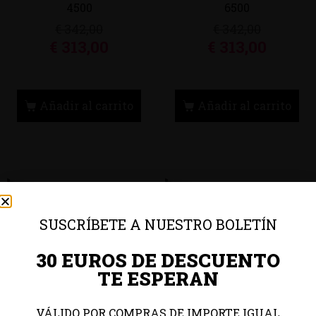
4500
6500
€
342,00
€
342,00
€
313,00
€
313,00
Añadir al carrito
Añadir al carrito
SUSCRÍBETE A NUESTRO BOLETÍN
30 EUROS DE DESCUENTO
TE ESPERAN
Ciclismo, Evil, Gafas
Ciclismo, Evil, Gafas
VÁLIDO POR COMPRAS DE IMPORTE IGUAL
Deportivas, Mountain
Deportivas, Mountain