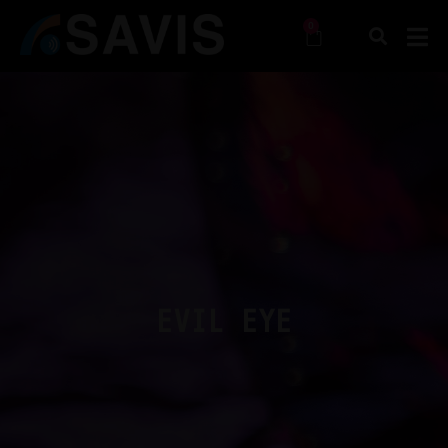
0
EVIL EYE