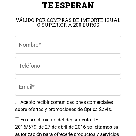
TE ESPERAN
VÁLIDO POR COMPRAS DE IMPORTE IGUAL
O SUPERIOR A 200 EUROS
Colaboradores
Gestionar el consentimiento de
las cookies
Para ofrecer las mejores experiencias, utilizamos tecnologías como las
cookies para almacenar y/o acceder a la información del dispositivo. El
consentimiento de estas tecnologías nos permitirá procesar datos como el
comportamiento de navegación o las identificaciones únicas en este sitio.
No consentir o retirar el consentimiento, puede afectar negativamente a
ciertas características y funciones.
Aceptar
Acepto recibir comunicaciones comerciales
sobre ofertas y promociones de Óptica Savis.
Denegar
En cumplimiento del Reglamento UE
Ver preferencias
2016/679, de 27 de abril de 2016 solicitamos su
autorización para ofrecerle productos y servicios