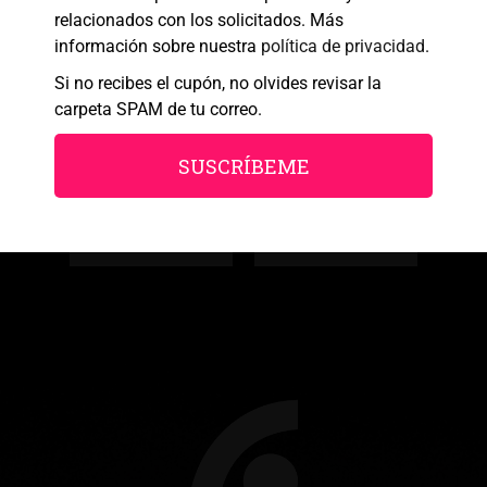
Política de cookies
Política de Privacidad
Aviso legal
relacionados con los solicitados. Más
información sobre nuestra
política de privacidad
.
Si no recibes el cupón, no olvides revisar la
carpeta SPAM de tu correo.
SUSCRÍBEME