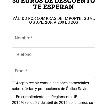
30 EUROS DE DESCUENTO
TE ESPERAN
VÁLIDO POR COMPRAS DE IMPORTE IGUAL
O SUPERIOR A 200 EUROS
Gestionar el consentimiento de
Colaboradores
las cookies
Para ofrecer las mejores experiencias, utilizamos tecnologías como las
cookies para almacenar y/o acceder a la información del dispositivo. El
consentimiento de estas tecnologías nos permitirá procesar datos como el
comportamiento de navegación o las identificaciones únicas en este sitio.
No consentir o retirar el consentimiento, puede afectar negativamente a
ciertas características y funciones.
Aceptar
Acepto recibir comunicaciones comerciales
sobre ofertas y promociones de Óptica Savis.
Denegar
En cumplimiento del Reglamento UE
Ver preferencias
2016/679, de 27 de abril de 2016 solicitamos su