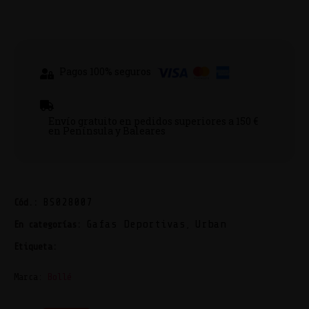
Pagos 100% seguros
Envío gratuito en pedidos superiores a 150 €
en Península y Baleares
BS028007
Cód.:
Gafas Deportivas
Urban
En categorías:
,
Bollé
Etiqueta:
Marca:
Bollé