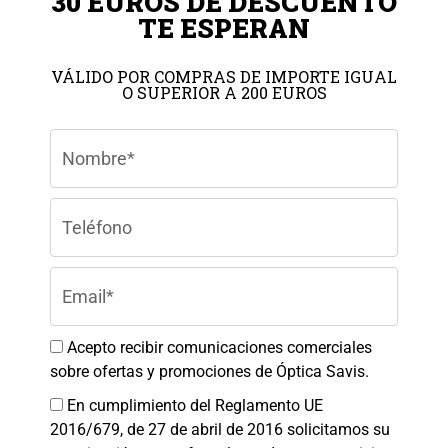
30 EUROS DE DESCUENTO
TE ESPERAN
VÁLIDO POR COMPRAS DE IMPORTE IGUAL
O SUPERIOR A 200 EUROS
Gestionar el consentimiento de
Colaboradores
las cookies
Para ofrecer las mejores experiencias, utilizamos tecnologías como las
cookies para almacenar y/o acceder a la información del dispositivo. El
consentimiento de estas tecnologías nos permitirá procesar datos como el
comportamiento de navegación o las identificaciones únicas en este sitio.
No consentir o retirar el consentimiento, puede afectar negativamente a
ciertas características y funciones.
Aceptar
Acepto recibir comunicaciones comerciales
sobre ofertas y promociones de Óptica Savis.
Denegar
En cumplimiento del Reglamento UE
Ver preferencias
2016/679, de 27 de abril de 2016 solicitamos su