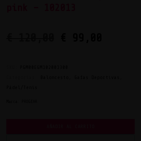
pink – 102013
€
120,00
€
99,00
SKU:
PGM00EGM102001300
Categorías:
Baloncesto
,
Gafas Deportivas
,
Pádel/Tenis
Marca:
PROGEAR
AÑADIR AL CARRITO