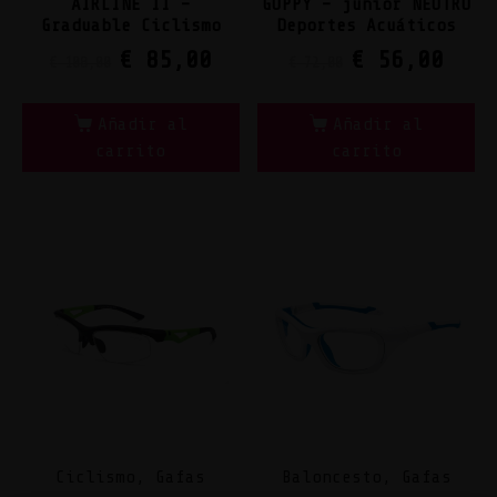
AIRLINE II –
GUPPY – junior NEUTRO
Graduable Ciclismo
Deportes Acuáticos
€
85,00
€
56,00
€
108,00
€
72,00
Añadir al
Añadir al
carrito
carrito
Ciclismo, Gafas
Baloncesto, Gafas