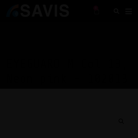
0
EYEGUARD M Col 13,
Neon pink – 102013