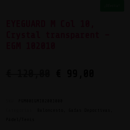
¡Oferta!
EYEGUARD M Col 10,
Crystal transparent –
EGM 102010
€
120,00
€
99,00
SKU:
PGM00EGM102001000
Categorías:
Baloncesto
,
Gafas Deportivas
,
Pádel/Tenis