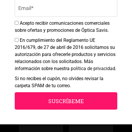
ciertas características y funciones.
Colaboradores
Aceptar
Acepto recibir comunicaciones comerciales
sobre ofertas y promociones de Óptica Savis.
Denegar
En cumplimiento del Reglamento UE
Ver preferencias
2016/679, de 27 de abril de 2016 solicitamos su
autorización para ofrecerle productos y servicios
Política de cookies
Política de Privacidad
Aviso legal
relacionados con los solicitados. Más
información sobre nuestra
política de privacidad
.
Si no recibes el cupón, no olvides revisar la
carpeta SPAM de tu correo.
SUSCRÍBEME