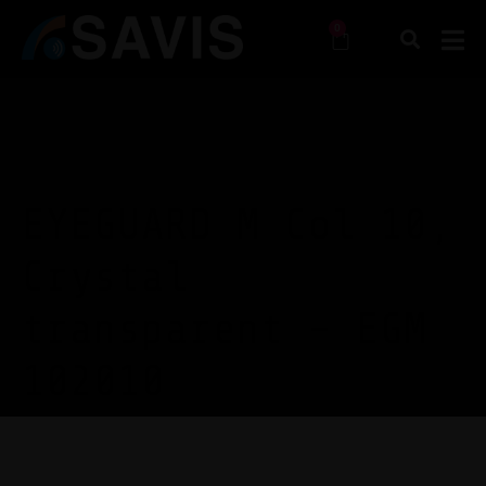
0
EYEGUARD M Col 10,
Crystal
transparent – EGM
102010