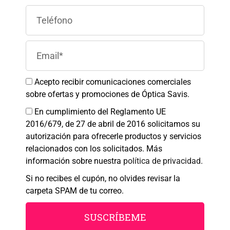
Para ofrecer las mejores experiencias, utilizamos tecnologías como las
cookies para almacenar y/o acceder a la información del dispositivo. El
consentimiento de estas tecnologías nos permitirá procesar datos como el
comportamiento de navegación o las identificaciones únicas en este sitio.
No consentir o retirar el consentimiento, puede afectar negativamente a
ciertas características y funciones.
Aceptar
Acepto recibir comunicaciones comerciales
sobre ofertas y promociones de Óptica Savis.
Denegar
En cumplimiento del Reglamento UE
2016/679, de 27 de abril de 2016 solicitamos su
Ver preferencias
autorización para ofrecerle productos y servicios
Política de cookies
Política de Privacidad
Aviso legal
relacionados con los solicitados. Más
información sobre nuestra
política de privacidad
.
SAVIS
Si no recibes el cupón, no olvides revisar la
SOMOS DEPORTE;
carpeta SPAM de tu correo.
SOMOS TU ÓPTICA
SUSCRÍBEME