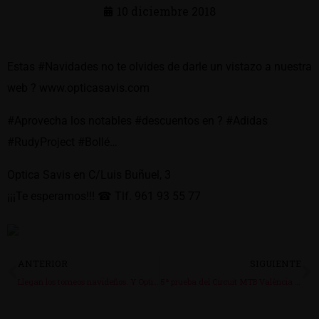
10 diciembre 2018
Estas #Navidades no te olvides de darle un vistazo a nuestra
web ? www.opticasavis.com
#Aprovecha los notables #descuentos en ? #Adidas
#RudyProject #Bollé…
Optica Savis en C/Luis Buñuel, 3
¡¡¡Te esperamos!!! ☎ Tlf. 961 93 55 77
ANTERIOR
SIGUIENTE
Llegan los torneos navideños. Y Optica Savis …
5ª prueba del Circuit MTB València 2019. Este 10 …