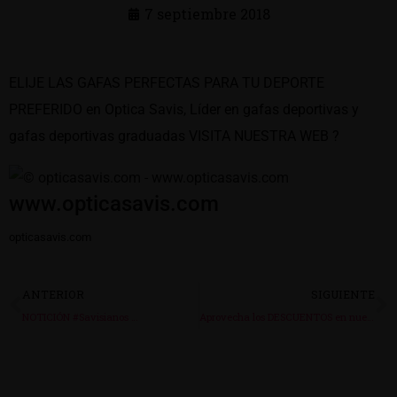
7 septiembre 2018
ELIJE LAS GAFAS PERFECTAS PARA TU DEPORTE
PREFERIDO en Optica Savis, Líder en gafas deportivas y
gafas deportivas graduadas VISITA NUESTRA WEB ?
www.opticasavis.com
opticasavis.com
ANTERIOR
SIGUIENTE
NOTICIÓN #Savisianos …
Aprovecha los DESCUENTOS en nuestras COLECCIONES y …