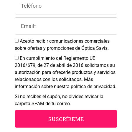
cookies para almacenar y/o acceder a la información del dispositivo. El
consentimiento de estas tecnologías nos permitirá procesar datos como el
comportamiento de navegación o las identificaciones únicas en este sitio.
No consentir o retirar el consentimiento, puede afectar negativamente a
ciertas características y funciones.
Aceptar
Acepto recibir comunicaciones comerciales
sobre ofertas y promociones de Óptica Savis.
Denegar
En cumplimiento del Reglamento UE
2016/679, de 27 de abril de 2016 solicitamos su
Ver preferencias
autorización para ofrecerle productos y servicios
Política de cookies
Política de Privacidad
Aviso legal
relacionados con los solicitados. Más
SAVIS
información sobre nuestra
política de privacidad
.
SOMOS DEPORTE;
Si no recibes el cupón, no olvides revisar la
carpeta SPAM de tu correo.
SOMOS TU ÓPTICA
SUSCRÍBEME
DEPORTIVA.