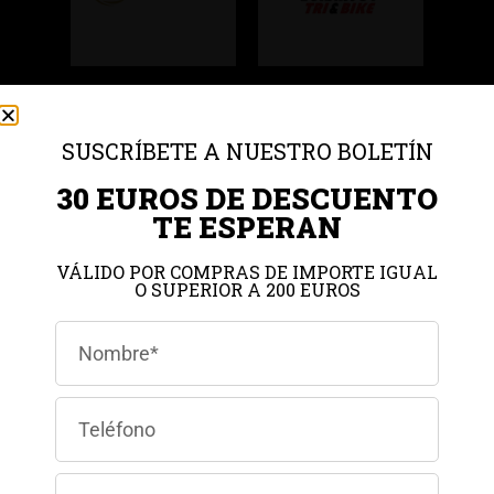
SUSCRÍBETE A NUESTRO BOLETÍN
30 EUROS DE DESCUENTO
TE ESPERAN
VÁLIDO POR COMPRAS DE IMPORTE IGUAL
O SUPERIOR A 200 EUROS
Gestionar el consentimiento de
las cookies
Para ofrecer las mejores experiencias, utilizamos tecnologías como las
cookies para almacenar y/o acceder a la información del dispositivo. El
consentimiento de estas tecnologías nos permitirá procesar datos como el
comportamiento de navegación o las identificaciones únicas en este sitio.
No consentir o retirar el consentimiento, puede afectar negativamente a
ciertas características y funciones.