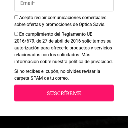
Aceptar
Acepto recibir comunicaciones comerciales
sobre ofertas y promociones de Óptica Savis.
Denegar
SAVIS
En cumplimiento del Reglamento UE
2016/679, de 27 de abril de 2016 solicitamos su
Ver preferencias
SOMOS DEPORTE;
autorización para ofrecerle productos y servicios
Política de cookies
Política de Privacidad
Aviso legal
relacionados con los solicitados. Más
SOMOS TU ÓPTICA
información sobre nuestra
política de privacidad
.
Si no recibes el cupón, no olvides revisar la
DEPORTIVA.
carpeta SPAM de tu correo.
SUSCRÍBEME